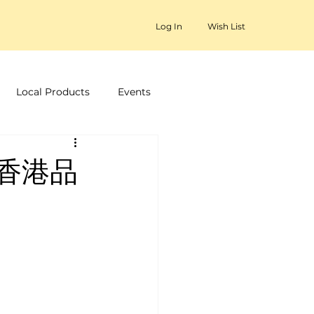
Log In
Wish List
Local Products
Events
的香港品