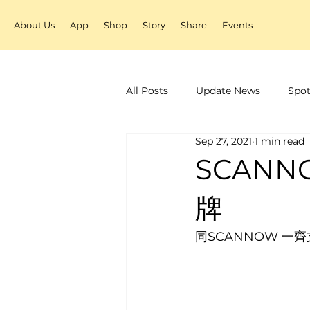
About Us
App
Shop
Story
Share
Events
All Posts
Update News
Spot
Sep 27, 2021
1 min read
SCAN
牌
同SCANNOW 一