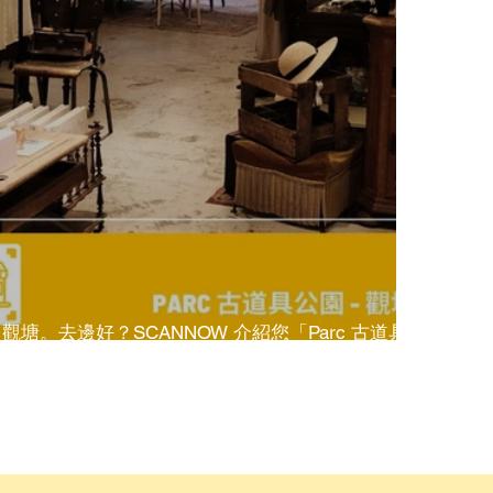
觀塘。去邊好？SCANNOW 介紹您「Parc 古道具
公園」