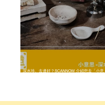
深水埗。去邊好？SCANNOW 介紹您去「小意
思」