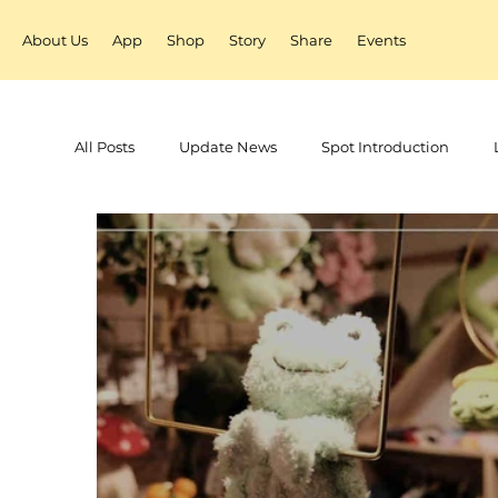
About Us
App
Shop
Story
Share
Events
All Posts
Update News
Spot Introduction