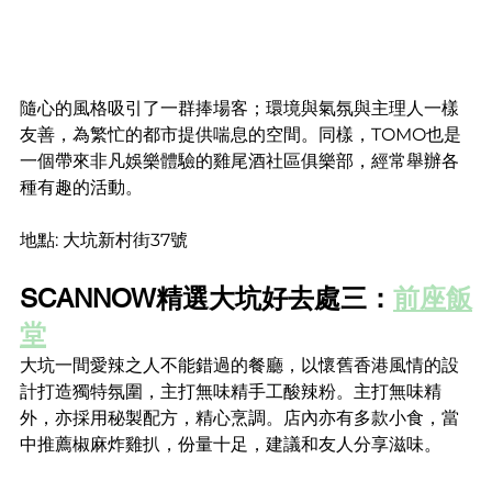
隨心的風格吸引了一群捧場客；環境與氣氛與主理人一樣
友善，為繁忙的都市提供喘息的空間。同樣，TOMO也是
一個帶來非凡娛樂體驗的雞尾酒社區俱樂部，經常舉辦各
種有趣的活動。
地點: 大坑新村街37號
SCANNOW精選大坑好去處三：
前座飯
堂
大坑一間愛辣之人不能錯過的餐廳，以懷舊香港風情的設
計打造獨特氛圍，主打無味精手工酸辣粉。主打無味精
外，亦採用秘製配方，精心烹調。店內亦有多款小食，當
中推薦椒麻炸雞扒，份量十足，建議和友人分享滋味。