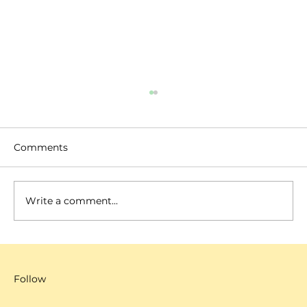
Comments
Write a comment...
SCANNOW 九月展覽推介精選丨文青、
潮人必去高質展覽
Follow