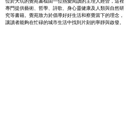
位於大坑的覺苑書檔由一位熱愛閱讀的主理人經營，這裡
專門提供藝術、哲學、詩歌、身心靈健康及人類與自然研
究等書籍。覺苑致力於倡導好好生活和察覺當下的理念，
讓讀者能夠在忙碌的城市生活中找到片刻的寧靜與啟發。