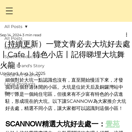
All Posts
Sep 14, 2024
3 min read
All Posts
（持續更新）一覽文青必去大坑好去處
Update News
丨Cafe丨特色小店丨記得睇埋大坑舞
Spot Introduction
火龍！
Local Brand's Story
Updated:
Aug 14, 2025
Local Art Sharing
細個對於大坑一點認識也沒有，直至開始慢活下來，才發
Local Products
掘到這個舒適休閒的小區。大坑是位於天后及銅鑼灣站中
Events
間，原是一個純住宅區，但後來有不少富有特色的小店進
駐，形成現在的大坑。以下讓SCANNOW為大家推介
大坑
好去處，
精選不同小店，讓大家都可以認識到這個小區！
SCANNOW精選大坑好去處一：
覺苑