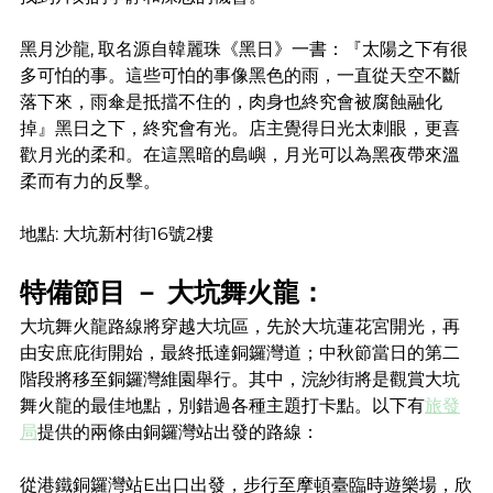
黑月沙龍, 取名源自韓麗珠《黑日》一書：『太陽之下有很
多可怕的事。這些可怕的事像黑色的雨，一直從天空不斷
落下來，雨傘是抵擋不住的，肉身也終究會被腐蝕融化
掉』黑日之下，終究會有光。店主覺得日光太刺眼，更喜
歡月光的柔和。在這黑暗的島嶼，月光可以為黑夜帶來溫
柔而有力的反擊。
地點: 大坑新村街16號2樓
特備節目 － 大坑舞火龍：
大坑舞火龍路線將穿越大坑區，先於大坑蓮花宮開光，再
由安庶庇街開始，最終抵達銅鑼灣道；中秋節當日的第二
階段將移至銅鑼灣維園舉行。其中，浣紗街將是觀賞大坑
舞火龍的最佳地點，別錯過各種主題打卡點。以下有
旅發
局
提供的兩條由銅鑼灣站出發的路線：
從港鐵銅鑼灣站E出口出發，步行至摩頓臺臨時遊樂場，欣