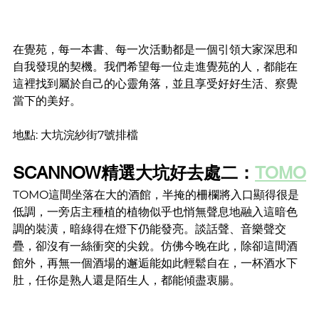
在覺苑，每一本書、每一次活動都是一個引領大家深思和
自我發現的契機。我們希望每一位走進覺苑的人，都能在
這裡找到屬於自己的心靈角落，並且享受好好生活、察覺
當下的美好。
地點: 大坑浣紗街7號排檔
SCANNOW精選大坑好去處二：
TOMO
TOMO這間坐落在大的酒館，半掩的柵欄將入口顯得很是
低調，一旁店主種植的植物似乎也悄無聲息地融入這暗色
調的裝潢，暗綠得在燈下仍能發亮。談話聲、音樂聲交
疊，卻沒有一絲衝突的尖銳。仿佛今晚在此，除卻這間酒
館外，再無一個酒場的邂逅能如此輕鬆自在，一杯酒水下
肚，任你是熟人還是陌生人，都能傾盡衷腸。