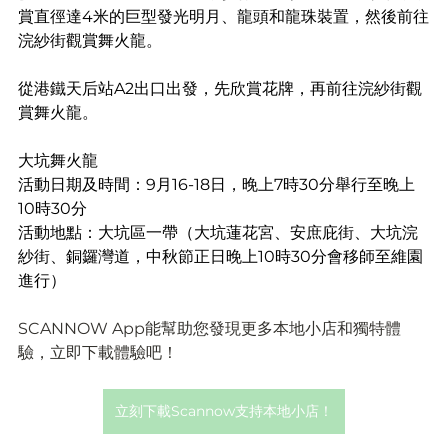
賞直徑達4米的巨型發光明月、龍頭和龍珠裝置，然後前往
浣紗街觀賞舞火龍。
從港鐵天后站A2出口出發，先欣賞花牌，再前往浣紗街觀
賞舞火龍。
大坑舞火龍
活動日期及時間：9月16-18日，晚上7時30分舉行至晚上
10時30分
活動地點：大坑區一帶（大坑蓮花宮、安庶庇街、大坑浣
紗街、銅鑼灣道，中秋節正日晚上10時30分會移師至維園
進行）
SCANNOW App能幫助您發現更多本地小店和獨特體
驗，立即下載體驗吧！
立刻下載Scannow支持本地小店！